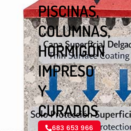
PISCINAS,
COLUMNAS,
HORMIGÓN
IMPRESO
Y
CURADOS
683 653 966