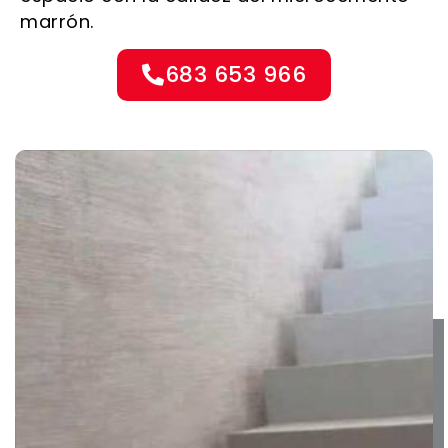
marrón.
683 653 966