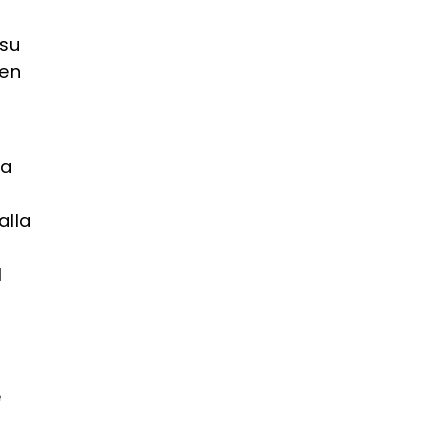
 su
 en
ta
alla
l
e