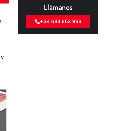
Llámanos
s
+34 683 653 966
 y