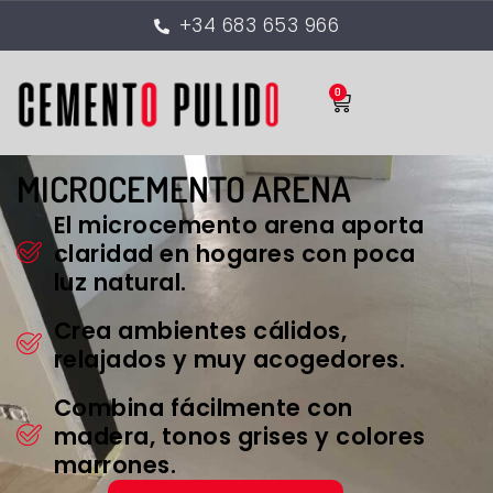
+34 683 653 966
0
MICROCEMENTO ARENA
El microcemento arena aporta
claridad en hogares con poca
luz natural.
Crea ambientes cálidos,
relajados y muy acogedores.
Combina fácilmente con
madera, tonos grises y colores
marrones.