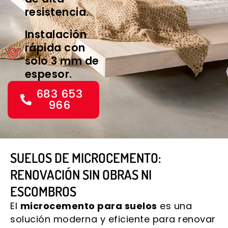
resistencia.
Instalación
rápida con
solo 3 mm de
espesor.
683 653
966
SUELOS DE MICROCEMENTO:
RENOVACIÓN SIN OBRAS NI
ESCOMBROS
El
microcemento para suelos
es una
solución moderna y eficiente para renovar