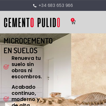
+34 683 653 966
0
MICROCEMENTO
EN SUELOS
Renueva tu
suelo sin
obras ni
escombros.
Acabado
continuo,
moderno y
de alta